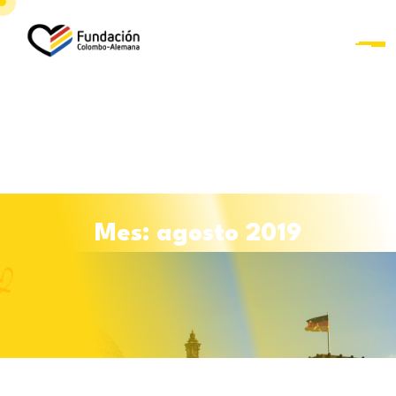
Saltar al contenido
M
e
s
:
a
g
o
s
t
o
2
0
1
9
Curso