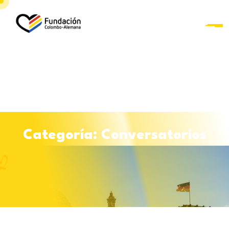
Saltar al contenido
C
a
t
e
g
o
r
í
a
:
C
o
n
v
e
r
s
a
t
o
r
i
o
s
Curso