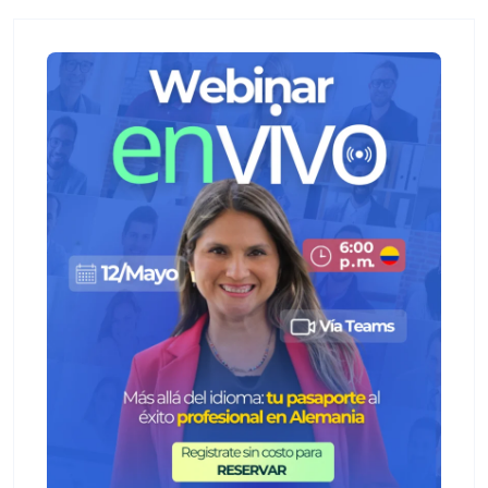
+
intensivo
Curso
+
semintensivo
Curso
+
sabatino
online
Sabatinos
+