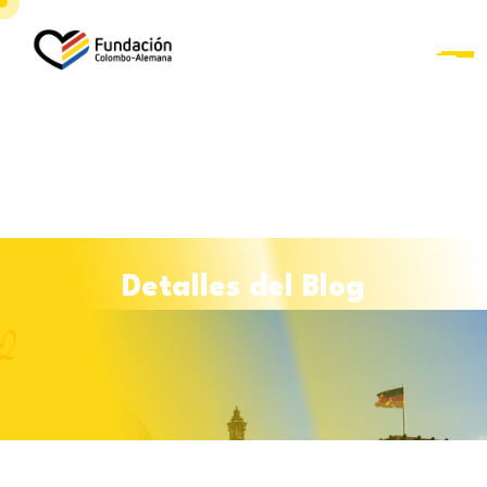
D
e
t
a
l
l
e
s
d
e
l
B
l
o
g
Curso