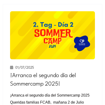
+
intensivo
Curso
+
semintensivo
Curso
+
sabatino
online
01/07/2025
¡Arranca el segundo día del
Sommercamp 2025!
¡Arranca el segundo día del Sommercamp 2025
Sabatinos
Queridas familias FCAB, mañana 2 de Julio
+