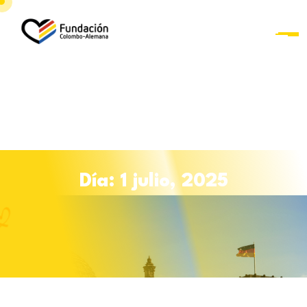
Saltar al contenido
D
í
a
:
1
j
u
l
i
o
,
2
0
2
5
Curso