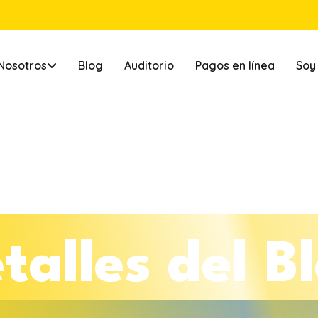
Nosotros
Blog
Auditorio
Pagos en línea
Soy
e
t
a
l
l
e
s
d
e
l
B
l