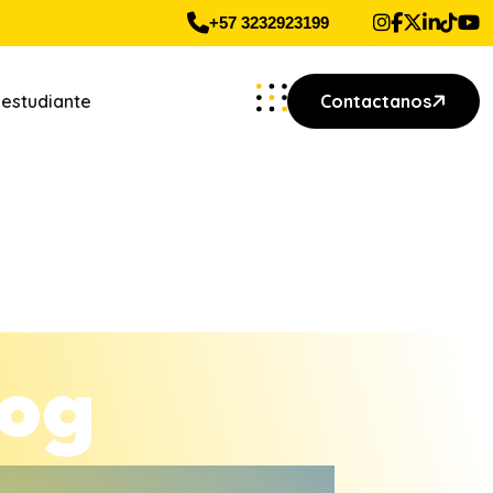
+57 3232923199
 estudiante
Contactanos
o
g