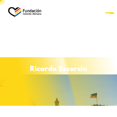
R
i
c
a
r
d
o
E
s
c
o
r
c
i
a
Curso