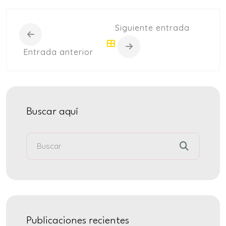
+
intensivo
Siguiente entrada
Curso
+
semintensivo
Entrada anterior
Curso
+
sabatino
online
Buscar aquí
Sabatinos
Publicaciones recientes
+