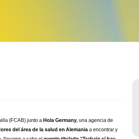
Sabatinos diurnos
lla (FCAB) junto a
Hola Germany,
una agencia de
res del área de la salud en Alemania
a encontrar y
a, llevaron a cabo el
evento titulado “Trabajo sí hay