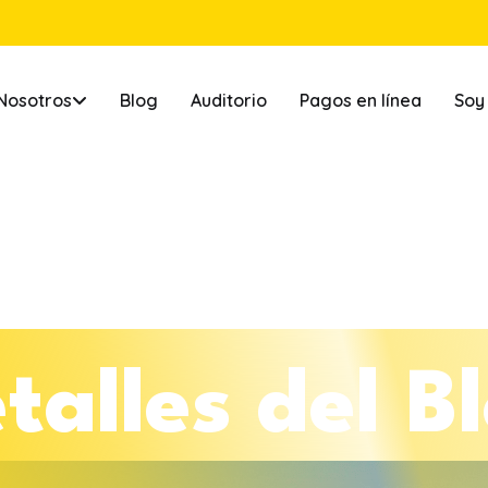
Nosotros
Blog
Auditorio
Pagos en línea
Soy
e
t
a
l
l
e
s
d
e
l
B
l