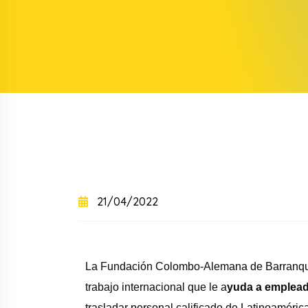
+
+
Curso intensivo
+
Curso semintensivo
+
Curso sabatino online
21/04/2022
La Fundación Colombo-Alemana de Barranqui
trabajo internacional que le a
yuda a empleado
trasladar personal calificado de Latinoaméric