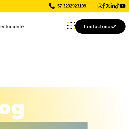
+57 3232923199
 estudiante
Contactanos
o
g