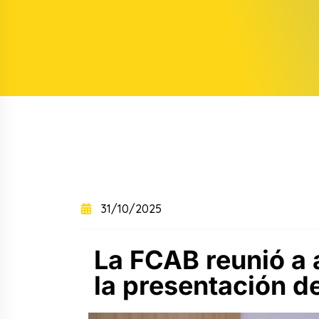
+
+
Curso intensivo
+
Curso semintensivo
+
Curso sabatino online
31/10/2025
La FCAB reunió a 
la presentación de