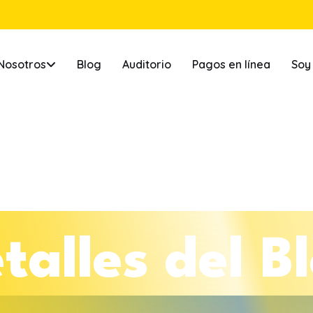
Nosotros
Blog
Auditorio
Pagos en línea
Soy
e
t
a
l
l
e
s
d
e
l
B
l