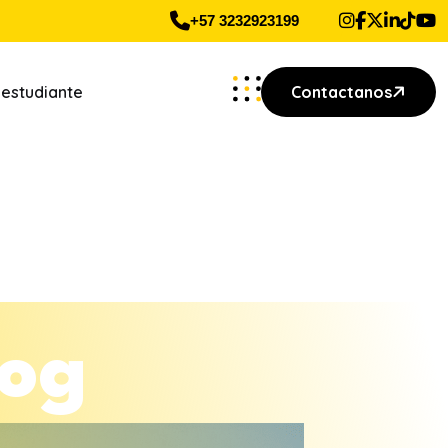
+57 3232923199
 estudiante
Contactanos
o
g