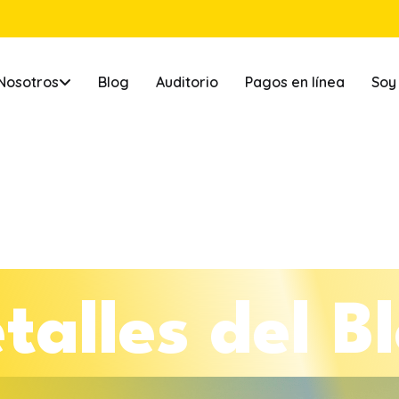
Nosotros
Blog
Auditorio
Pagos en línea
Soy
e
t
a
l
l
e
s
d
e
l
B
l