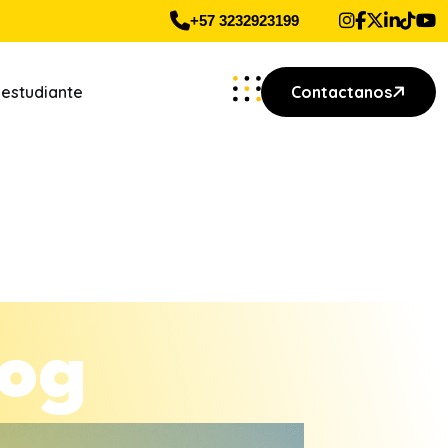
+57 3232923199
 estudiante
Contactanos
o
g