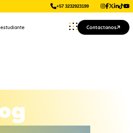
+57 3232923199
 estudiante
Contactanos
o
g