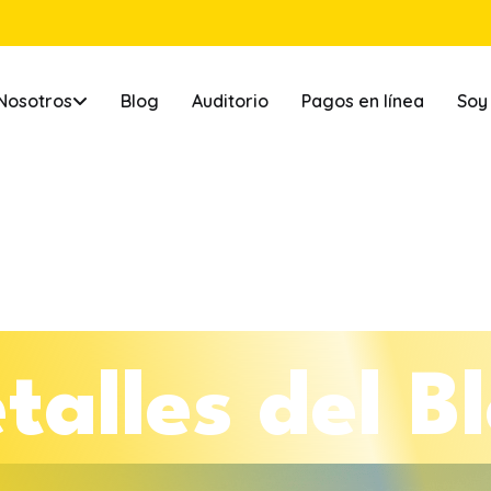
Nosotros
Blog
Auditorio
Pagos en línea
Soy
e
t
a
l
l
e
s
d
e
l
B
l