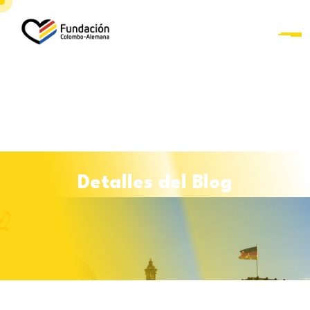
D
e
t
a
l
l
e
s
d
e
l
B
l
o
g
Curso