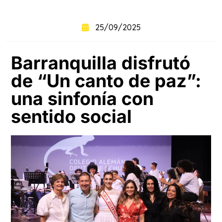
+
intensivo
25/09/2025
Curso
+
semintensivo
Barranquilla disfrutó
de “Un canto de paz”:
Curso
+
sabatino
online
una sinfonía con
sentido social
Sabatinos
+