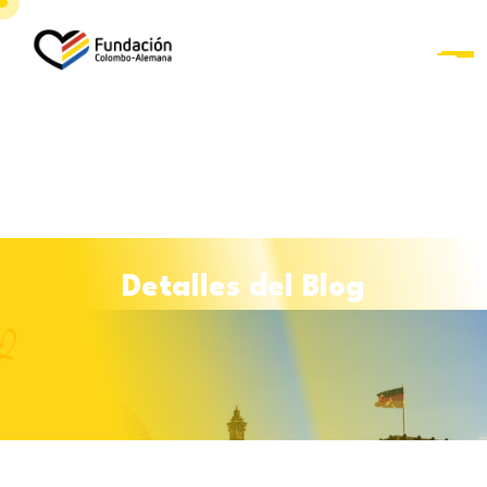
D
e
t
a
l
l
e
s
d
e
l
B
l
o
g
Curso