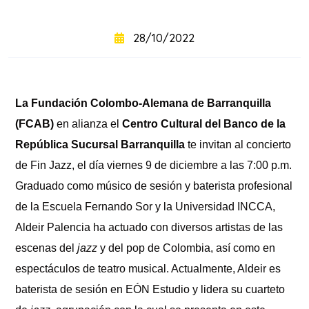
+
intensivo
28/10/2022
Curso
+
semintensivo
La Fundación Colombo-Alemana de Barranquilla
Curso
+
sabatino
(FCAB)
en alianza el
Centro Cultural del Banco de la
online
República Sucursal Barranquilla
te invitan al concierto
de Fin Jazz, el día viernes 9 de diciembre a las 7:00 p.m.
Graduado como músico de sesión y baterista profesional
de la Escuela Fernando Sor y la Universidad INCCA,
Aldeir Palencia ha actuado con diversos artistas de las
escenas del
jazz
y del pop de Colombia, así como en
espectáculos de teatro musical. Actualmente, Aldeir es
baterista de sesión en EÓN Estudio y lidera su cuarteto
Sabatinos
+