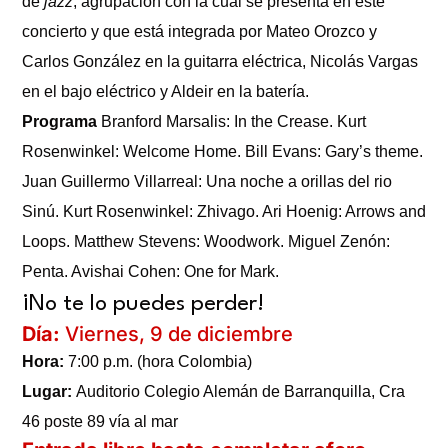
de
jazz
, agrupación con la cual se presenta en este
diurnos
concierto y que está integrada por Mateo Orozco y
Carlos González en la guitarra eléctrica, Nicolás Vargas
en el bajo eléctrico y Aldeir en la batería.
Programa
Branford Marsalis: In the Crease. Kurt
Rosenwinkel: Welcome Home. Bill Evans: Gary’s theme.
Juan Guillermo Villarreal: Una noche a orillas del rio
Sinú. Kurt Rosenwinkel: Zhivago. Ari Hoenig: Arrows and
Loops. Matthew Stevens: Woodwork. Miguel Zenón:
Penta. Avishai Cohen: One for Mark.
¡No te lo puedes perder!
Día:
Viernes, 9 de diciembre
Hora:
7:00 p.m. (hora Colombia)
Lugar:
Auditorio Colegio Alemán de Barranquilla, Cra
46 poste 89 vía al mar