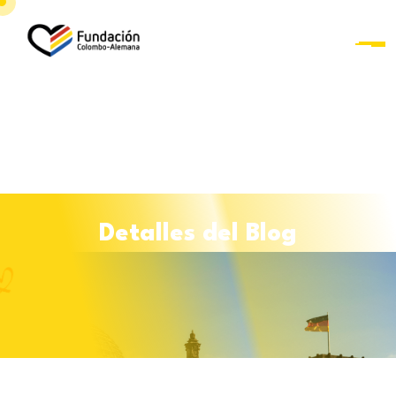
D
e
t
a
l
l
e
s
d
e
l
B
l
o
g
Curso