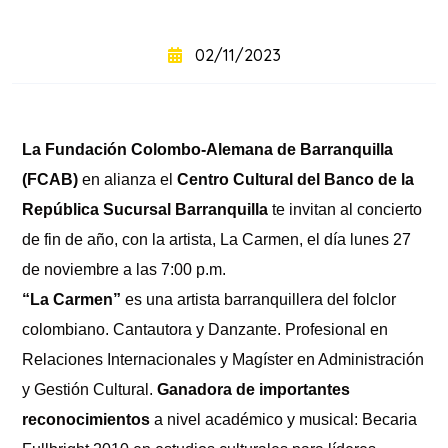
+
intensivo
02/11/2023
Curso
+
semintensivo
La Fundación Colombo-Alemana de Barranquilla
Curso
+
sabatino
(FCAB)
en alianza el
Centro Cultural del Banco de la
online
República Sucursal Barranquilla
te invitan al concierto
de fin de año, con la artista, La Carmen, el día lunes 27
de noviembre a las 7:00 p.m.
“La Carmen”
es una artista barranquillera del folclor
colombiano. Cantautora y Danzante. Profesional en
Relaciones Internacionales y Magíster en Administración
y Gestión Cultural.
Ganadora de importantes
reconocimientos
a nivel académico y musical: Becaria
Sabatinos
+