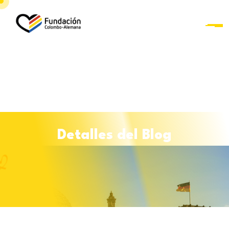
D
e
t
a
l
l
e
s
d
e
l
B
l
o
g
Curso