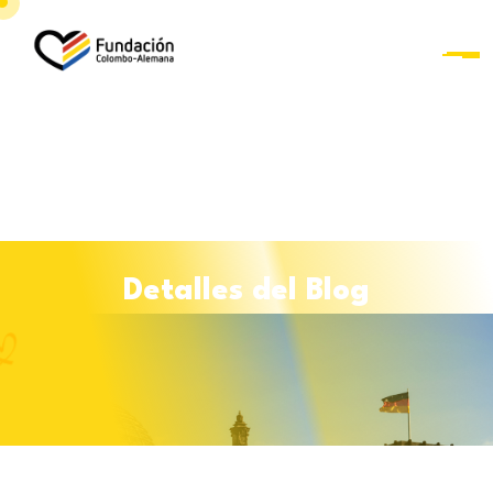
D
e
t
a
l
l
e
s
d
e
l
B
l
o
g
Curso