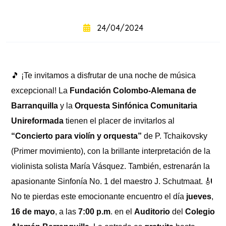
+
intensivo
24/04/2024
Curso
+
semintensivo
🎵 ¡Te invitamos a disfrutar de una noche de música
Curso
+
sabatino
excepcional! La
Fundación Colombo-Alemana de
online
Barranquilla
y la
Orquesta Sinfónica Comunitaria
Unireformada
tienen el placer de invitarlos al
“Concierto para violín y orquesta”
de P. Tchaikovsky
(Primer movimiento), con la brillante interpretación de la
violinista solista María Vásquez. También, estrenarán la
apasionante Sinfonía No. 1 del maestro J. Schutmaat. 🎻
No te pierdas este emocionante encuentro el día
jueves
,
16 de mayo
, a las
7:00 p.m
. en el
Auditorio
del
Colegio
Sabatinos
+