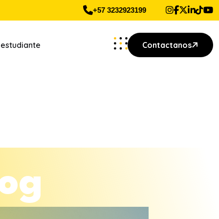
+57 3232923199
 estudiante
Contactanos
o
g