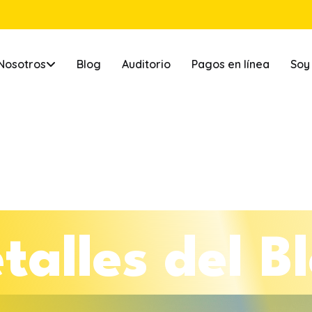
Nosotros
Blog
Auditorio
Pagos en línea
Soy
e
t
a
l
l
e
s
d
e
l
B
l