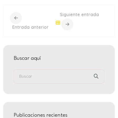
+
intensivo
Siguiente entrada
Curso
+
semintensivo
Entrada anterior
Curso
+
sabatino
online
Buscar aquí
Sabatinos
Publicaciones recientes
+