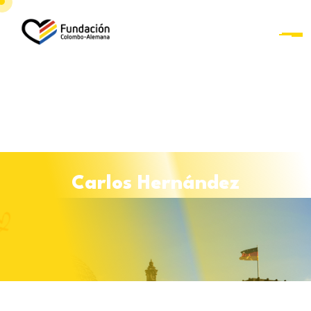
C
a
r
l
o
s
H
e
r
n
á
n
d
e
z
Curso