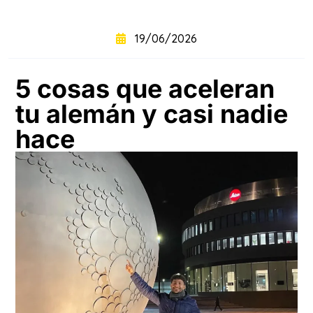
+
intensivo
19/06/2026
Curso
+
semintensivo
5 cosas que aceleran
tu alemán y casi nadie
Curso
+
sabatino
online
hace
Sabatinos
+