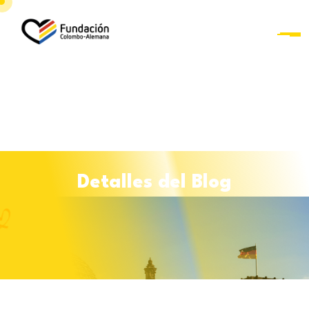
D
e
t
a
l
l
e
s
d
e
l
B
l
o
g
Curso