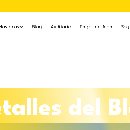
Nosotros
Blog
Auditorio
Pagos en línea
Soy
e
t
a
l
l
e
s
d
e
l
B
l