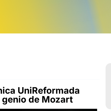
Sabatinos diurnos
nica UniReformada
l genio de Mozart