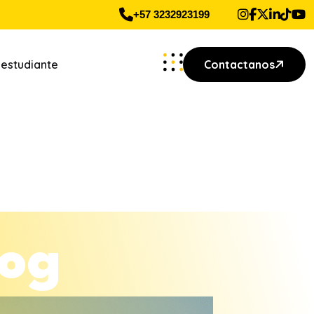
+57 3232923199
 estudiante
Contactanos
o
g