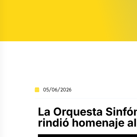
+
+
Curso intensivo
+
Curso semintensivo
+
Curso sabatino online
05/06/2026
La Orquesta Sinfó
rindió homenaje a