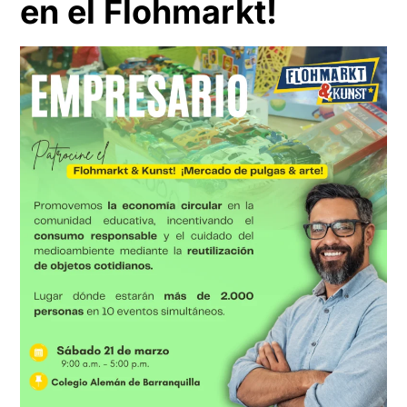
en el Flohmarkt!
diurnos