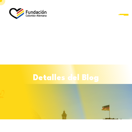
D
e
t
a
l
l
e
s
d
e
l
B
l
o
g
Curso