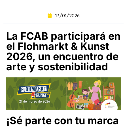
+
intensivo
13/01/2026
Curso
+
semintensivo
La FCAB participará en
el Flohmarkt & Kunst
Curso
+
sabatino
online
2026, un encuentro de
arte y sostenibilidad
¡Sé parte con tu marca
Sabatinos
+