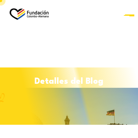
D
e
t
a
l
l
e
s
d
e
l
B
l
o
g
Curso