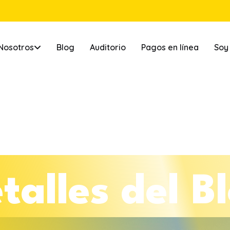
Nosotros
Blog
Auditorio
Pagos en línea
Soy
e
t
a
l
l
e
s
d
e
l
B
l