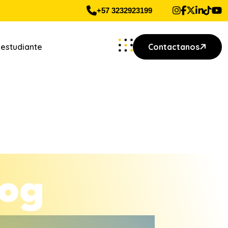
+57 3232923199
 estudiante
Contactanos
o
g