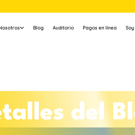
Nosotros
Blog
Auditorio
Pagos en línea
Soy
e
t
a
l
l
e
s
d
e
l
B
l