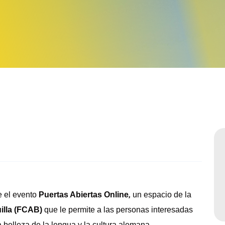
Sabatinos diurnos
e el evento
Puertas Abiertas Online
,
un espacio de la
lla (FCAB)
que le permite a las personas interesadas
 belleza de la lengua y la cultura alemana.