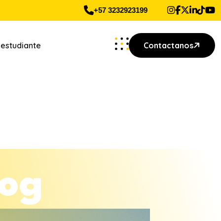
+57 3232923199
 estudiante
Contactanos
o
g