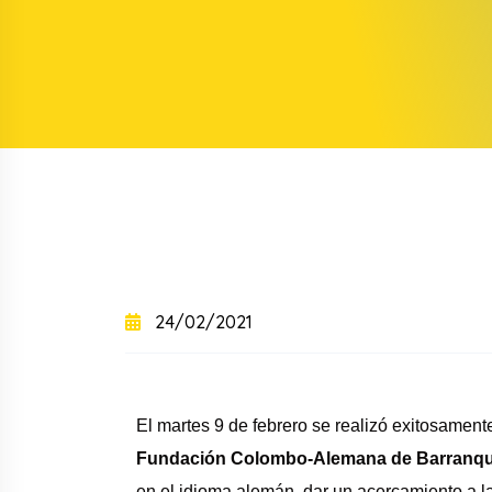
+
+
Curso intensivo
+
Curso semintensivo
+
Curso sabatino online
24/02/2021
El martes 9 de febrero se realizó exitosament
Fundación Colombo-Alemana de Barranqui
en el idioma alemán, dar un acercamiento a la