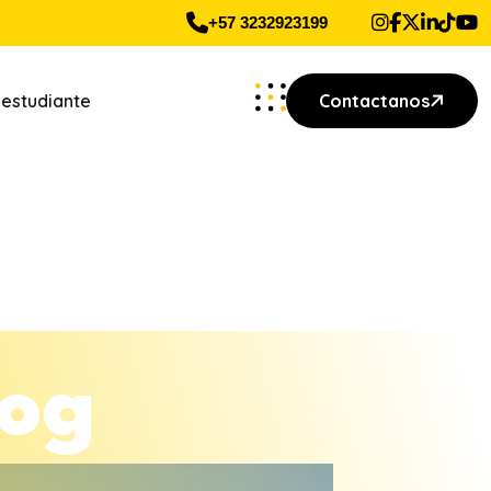
+57 3232923199
 estudiante
Contactanos
o
g