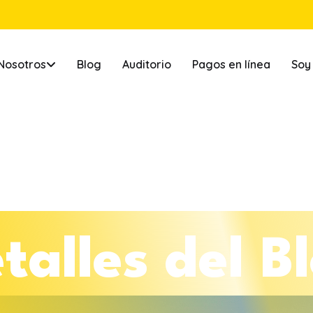
Nosotros
Blog
Auditorio
Pagos en línea
Soy
e
t
a
l
l
e
s
d
e
l
B
l