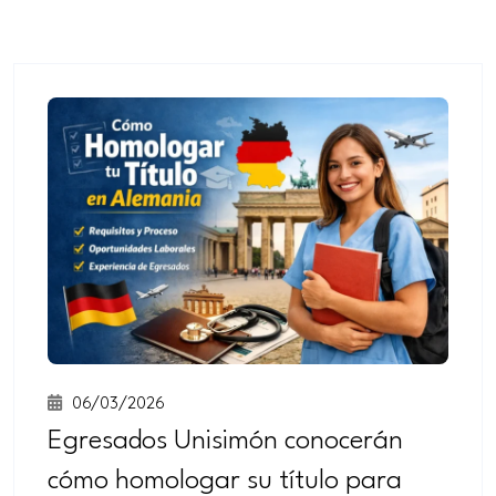
+
intensivo
Curso
+
semintensivo
Curso
+
sabatino
online
06/03/2026
Egresados Unisimón conocerán
cómo homologar su título para
Sabatinos
+