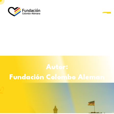
Saltar al contenido
A
u
t
o
r
:
F
u
n
d
a
c
i
ó
n
C
o
l
o
m
b
o
A
l
e
m
a
n
Curso