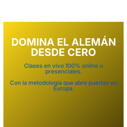
+
intensivo
Curso
+
semintensivo
DOMINA EL ALEMÁN
Curso
+
sabatino
DESDE CERO
online
Clases en vivo 100% online o
presenciales.
Con la metodología que abre puertas en
Europa.
Sabatinos
+