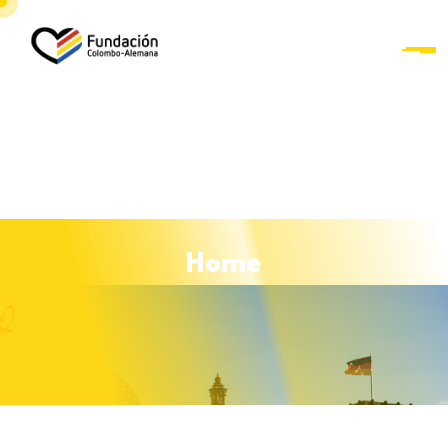
H
o
m
e
Curso